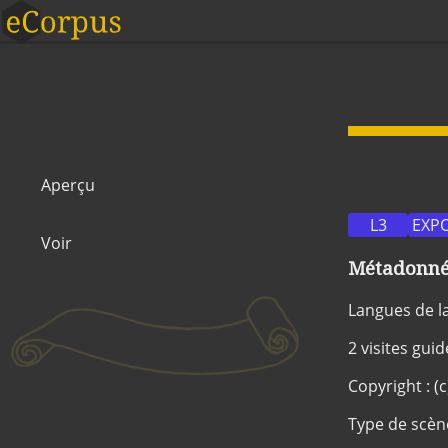
Aperçu
L3
EXPO
Voir
Métadonnée
Langues de l
2 visites gui
Copyright : (c
Type de scèn