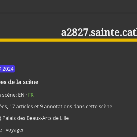
a2827.sainte.ca
 2024
s de la scène
a scène:
EN
·
FR
dées, 17 articles et 9 annotations dans cette scène
) Palais des Beaux-Arts de Lille
e : voyager