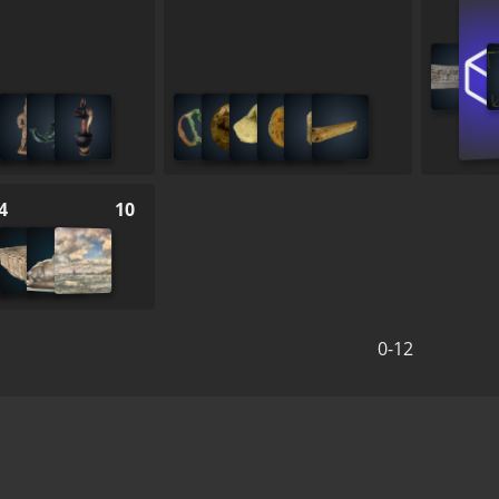
4
10
0-12