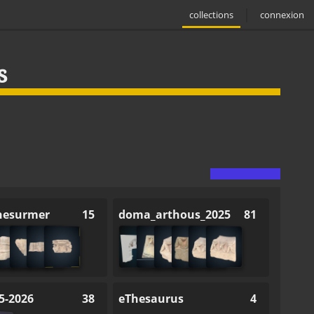
collections
connexion
s
nesurmer
15
doma_arthous_2025
81
5-2026
38
eThesaurus
4