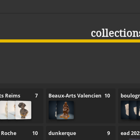
collection
ts Reims
7
Beaux-Arts Valenciennes
10
boulog
 Roche
10
dunkerque
9
ead 202