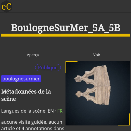
BoulogneSurMer_5A_5B
Aperçu
Voir
Publique
boulognesurmer
Métadonnées de la
scène
Langues de la scène:
EN
·
FR
aucune visite guidée, aucun
article et 4 annotations dans