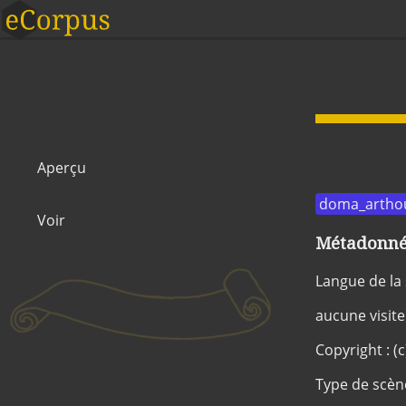
Aperçu
doma_artho
Voir
Métadonnée
Langue de la
aucune visite
Copyright : (
Type de scèn