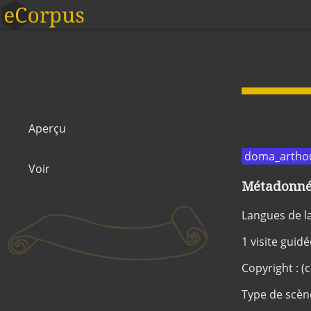
Aperçu
doma_artho
Voir
Métadonnée
Langues de l
1 visite guid
Copyright : (
Type de scèn