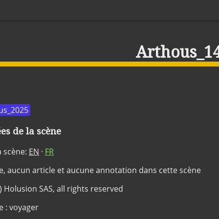
Arthous_1
us_2025
s de la scène
a scène:
EN
·
FR
ée, aucun article et aucune annotation dans cette scène
c) Holusion SAS, all rights reserved
e : voyager