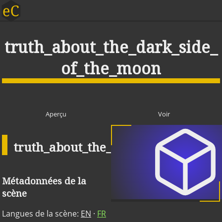
truth_about_the_dark_side_
of_the_moon
Aperçu
Voir
truth_about_the_dark_side_of_the
Métadonnées de la
scène
Langues de la scène:
EN
·
FR