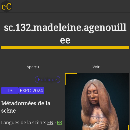
sc.132.madeleine.agenouill
ee
Aperçu
Voir
Publique
L3
EXPO 2024
Métadonnées de la
scène
Langues de la scène:
EN
·
FR