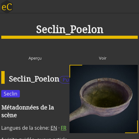
Seclin_Poelon
Aperçu
Voir
Seclin_Poelon
Publique
Seclin
Métadonnées de la
scène
Langues de la scène:
EN
·
FR