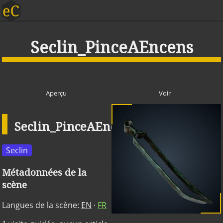
Seclin_PinceAEncens
Aperçu
Voir
Seclin_PinceAEncens
Publique
Seclin
Métadonnées de la
scène
Langues de la scène:
EN
·
FR