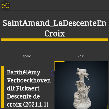
SaintAmand_LaDescenteEn
Croix
Aperçu
Voir
Barthélémy
Publique
Verboeckhoven
dit Fickaert,
Descente de
croix (2021.1.1)