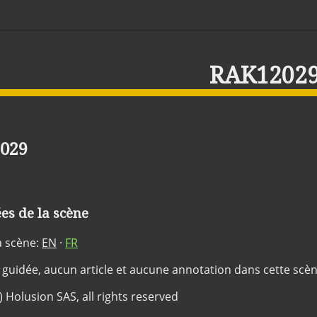
RAK1202
029
s de la scène
a scène:
EN
·
FR
 guidée, aucun article et aucune annotation dans cette scè
c) Holusion SAS, all rights reserved