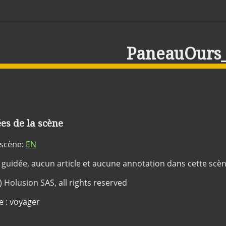
PaneauOurs
s de la scène
 scène:
EN
 guidée, aucun article et aucune annotation dans cette scè
c) Holusion SAS, all rights reserved
e : voyager