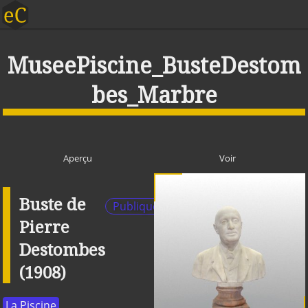
MuseePiscine_BusteDestom
bes_Marbre
Aperçu
Voir
Buste de
Publique
Pierre
Destombes
(1908)
La Piscine