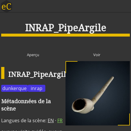
INRAP_PipeArgile
Aperçu
Voir
INRAP_PipeArgile
Publique
dunkerque
inrap
Métadonnées de la
scène
Langues de la scène:
EN
·
FR