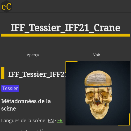
IFF_Tessier_IFF21_Crane
Aperçu
Voir
IFF_Tessier_IFF21_Crane
Publique
Tessier
Métadonnées de la
scène
Langues de la scène:
EN
·
FR