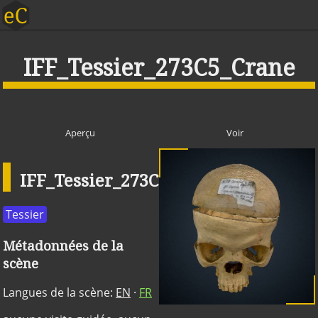
IFF_Tessier_273C5_Crane
Aperçu
Voir
IFF_Tessier_273C5_Crane
Publique
Tessier
Métadonnées de la
scène
Langues de la scène:
EN
·
FR