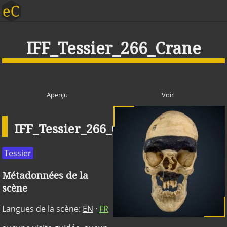
IFF_Tessier_266_Crane
Aperçu
Voir
IFF_Tessier_266_Crane
Publique
Tessier
Métadonnées de la
scène
Langues de la scène:
EN
·
FR