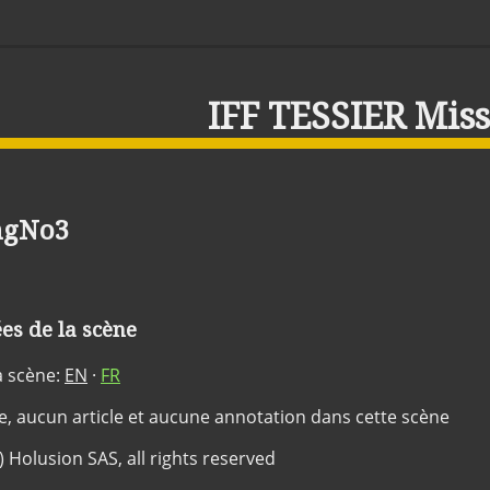
IFF TESSIER Mis
ngNo3
s de la scène
a scène:
EN
·
FR
ée, aucun article et aucune annotation dans cette scène
c) Holusion SAS, all rights reserved