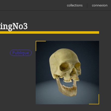
collections
connexion
singNo3
Publique