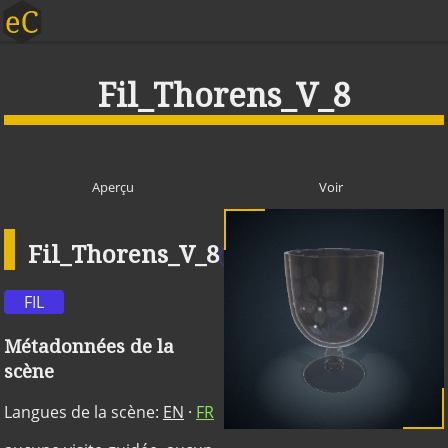
Fil_Thorens_V_8
Aperçu
Voir
Fil_Thorens_V_8
Publique
FIL
Métadonnées de la
scène
Langues de la scène:
EN
·
FR