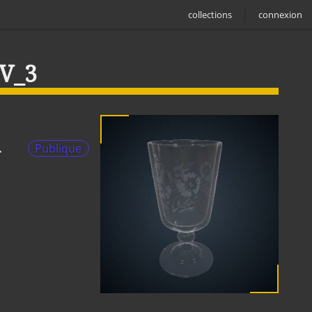
collections
connexion
_V_3
à
Publique