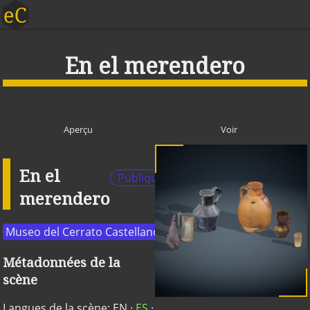
En el merendero
Aperçu
Voir
En el
Publique
merendero
Museo del Cerrato Castellano
Métadonnées de la
scène
Langues de la scène:
EN
·
ES
·