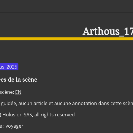
Arthous_1
us_2025
s de la scène
 scène:
EN
 guidée, aucun article et aucune annotation dans cette scè
c) Holusion SAS, all rights reserved
e : voyager