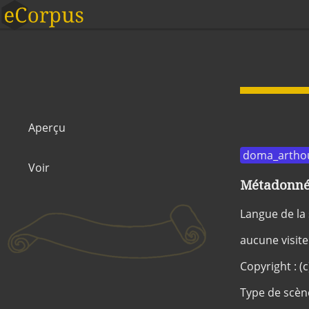
Aperçu
doma_artho
Voir
Métadonnée
Langue de la
aucune visite
Copyright : (
Type de scèn