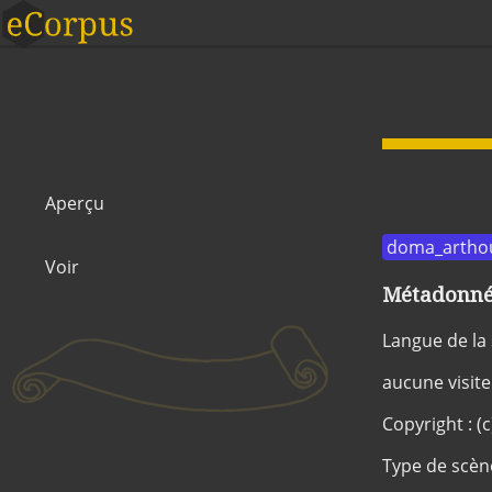
Aperçu
doma_artho
Voir
Métadonnée
Langue de la
aucune visite
Copyright : (
Type de scèn