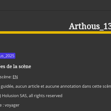
Arthous_1
us_2025
s de la scène
 scène:
EN
 guidée, aucun article et aucune annotation dans cette scè
c) Holusion SAS, all rights reserved
e : voyager