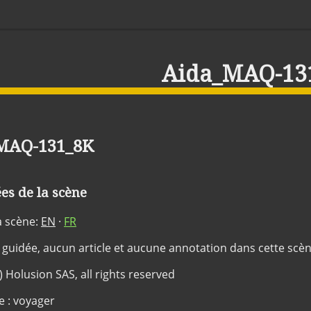
Aida_MAQ-13
MAQ-131_8K
s de la scène
a scène:
EN
·
FR
 guidée, aucun article et aucune annotation dans cette scè
c) Holusion SAS, all rights reserved
e : voyager