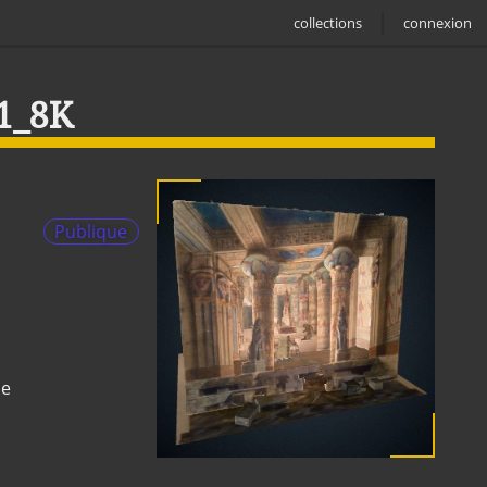
collections
connexion
1_8K
Publique
ne