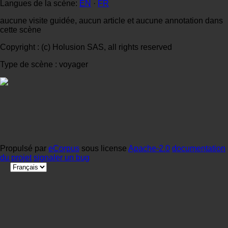
Langues de la scène:
EN
·
FR
aucune visite guidée, aucun article et aucune annotation dans
cette scène
Copyright : (c) Holusion SAS, all rights reserved
Type de scène : voyager
Propulsé par
eCorpus
sous license
Apache-2.0
documentation
du projet
signaler un bug