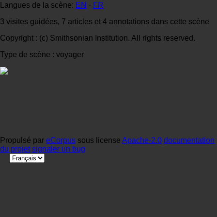
Langues de la scène:
EN
·
FR
3 visites guidées, 7 articles et 4 annotations dans cette scène
Copyright : (c) Smithsonian Institution. All rights reserved.
Type de scène : voyager
Propulsé par
eCorpus
sous license
Apache-2.0
documentation
du projet
signaler un bug