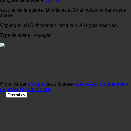
Langues de la scène:
EN
·
FR
aucune visite guidée, 10 articles et 10 annotations dans cette
scène
Copyright : (c) Smithsonian Institution. All rights reserved.
Type de scène : voyager
Propulsé par
eCorpus
sous license
Apache-2.0
documentation
du projet
signaler un bug