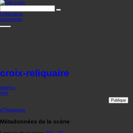
collections
connexion
croix-reliquaire
Aperçu
Voir
Publique
eThesaurus
Métadonnées de la scène