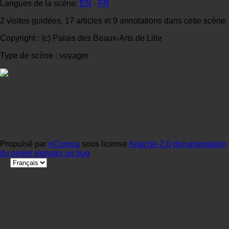
Langues de la scène:
EN
·
FR
2 visites guidées, 17 articles et 9 annotations dans cette scène
Copyright : (c) Palais des Beaux-Arts de Lille
Type de scène : voyager
Propulsé par
eCorpus
sous license
Apache-2.0
documentation
du projet
signaler un bug