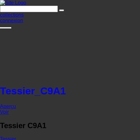
collections
connexion
Tessier_C9A1
Aperçu
Voir
Tessier C9A1
Tessier