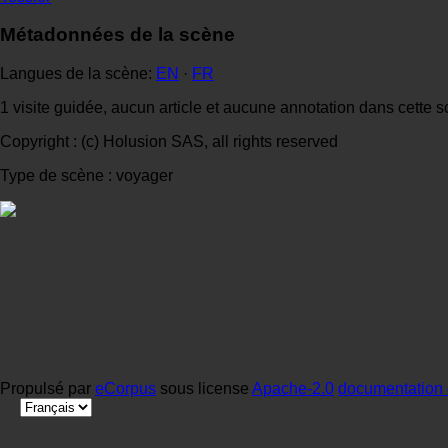
Métadonnées de la scène
Langues de la scène:
EN
·
FR
1 visite guidée, aucun article et aucune annotation dans cette 
Copyright : (c) Holusion SAS, all rights reserved
Type de scène : voyager
Propulsé par
eCorpus
sous license
Apache-2.0
documentation 