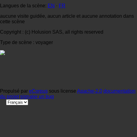
Langues de la scène:
EN
·
FR
aucune visite guidée, aucun article et aucune annotation dans
cette scène
Copyright : (c) Holusion SAS, all rights reserved
Type de scène : voyager
Propulsé par
eCorpus
sous license
Apache-2.0
documentation
du projet
signaler un bug