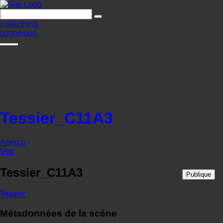
collections
connexion
Tessier_C11A3
Aperçu
Voir
Tessier_C11A3
Publique
Tessier
Métadonnées de la scène