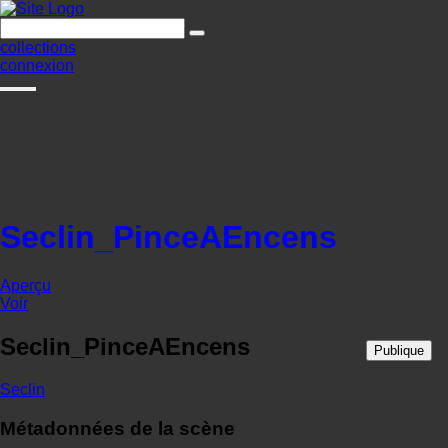
collections
connexion
Seclin_PinceAEncens
Aperçu
Voir
Seclin_PinceAEncens
Publique
Seclin
Métadonnées de la scène