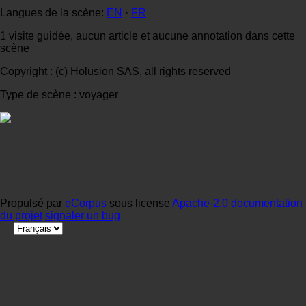
Langues de la scène:
EN
·
FR
1 visite guidée, aucun article et aucune annotation dans cette
scène
Copyright : (c) Holusion SAS, all rights reserved
Type de scène : voyager
Propulsé par
eCorpus
sous license
Apache-2.0
documentation
du projet
signaler un bug