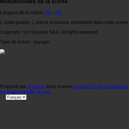
Métadonnées de la scène
Langues de la scène:
EN
·
FR
1 visite guidée, 1 article et aucune annotation dans cette scène
Copyright : (c) Holusion SAS, all rights reserved
Type de scène : voyager
Propulsé par
eCorpus
sous license
Apache-2.0
documentation
du projet
signaler un bug