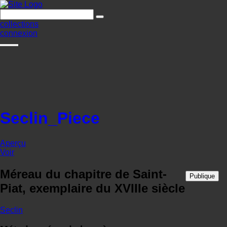
collections
connexion
Seclin_Piece
Aperçu
Voir
Méreau du chapitre de Saint-
Publique
Piat, exemplaire du XVIIIe siècle
Seclin