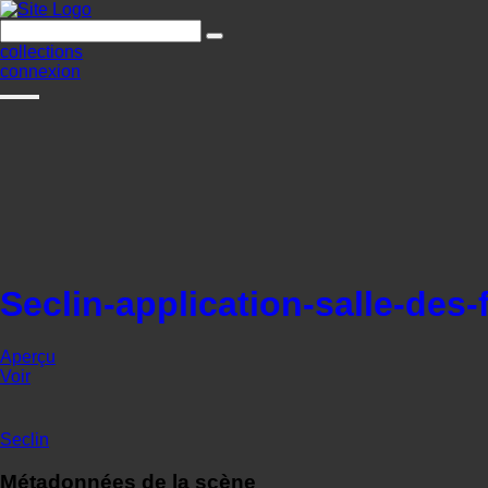
collections
connexion
Seclin-application-salle-des-
Aperçu
Voir
Seclin
Métadonnées de la scène