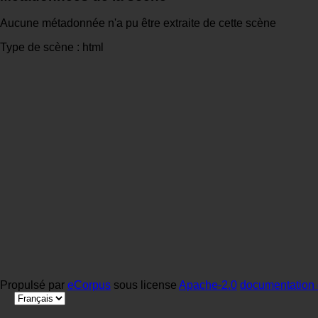
Aucune métadonnée n'a pu être extraite de cette scène
Type de scène : html
Propulsé par
eCorpus
sous license
Apache-2.0
documentation 