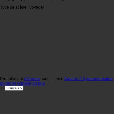
Type de scène : voyager
Propulsé par
eCorpus
sous license
Apache-2.0
documentation
du projet
signaler un bug