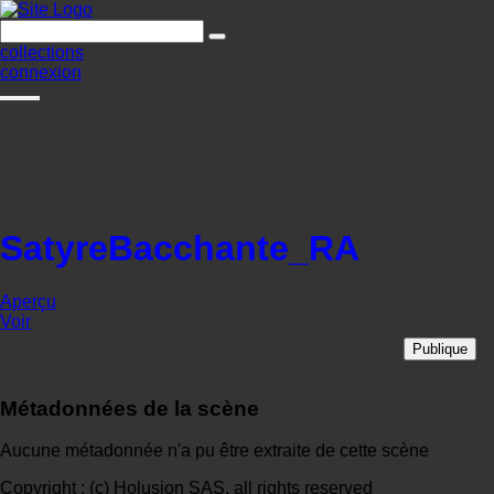
collections
connexion
SatyreBacchante_RA
Aperçu
Voir
Publique
Métadonnées de la scène
Aucune métadonnée n'a pu être extraite de cette scène
Copyright : (c) Holusion SAS, all rights reserved