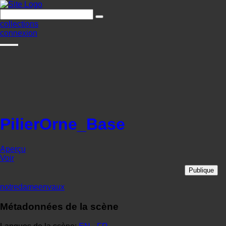
collections
connexion
PilierOrne_Base
Aperçu
Voir
Publique
notredameenvaux
Métadonnées de la scène