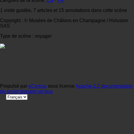
Langues de la scène:
EN
·
FR
1 visite guidée, 7 articles et 15 annotations dans cette scène
Copyright : © Musées de Châlons en Champagne / Holusion
SAS
Type de scène : voyager
Propulsé par
eCorpus
sous license
Apache-2.0
documentation
du projet
signaler un bug