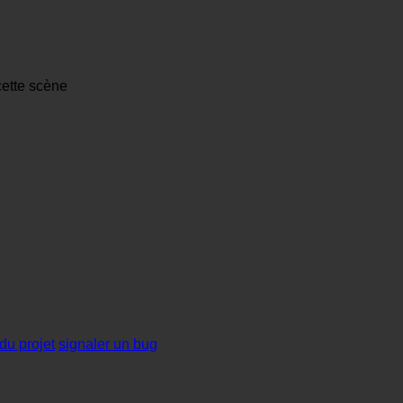
cette scène
du projet
signaler un bug