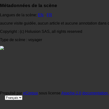
Métadonnées de la scène
Langues de la scène:
EN
·
FR
aucune visite guidée, aucun article et aucune annotation dans 
Copyright : (c) Holusion SAS, all rights reserved
Type de scène : voyager
Propulsé par
eCorpus
sous license
Apache-2.0
documentation 