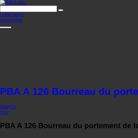
collections
connexion
PBA A 126 Bourreau du porte
Aperçu
Voir
PBA A 126 Bourreau du portement de l