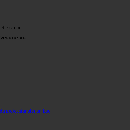
cette scène
d Veracruzana
du projet
signaler un bug