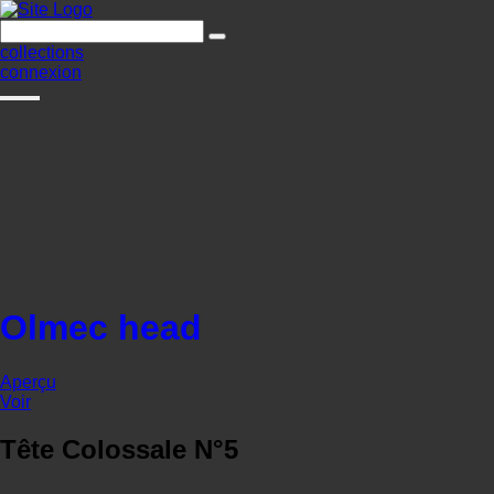
collections
connexion
Olmec head
Aperçu
Voir
Tête Colossale N°5