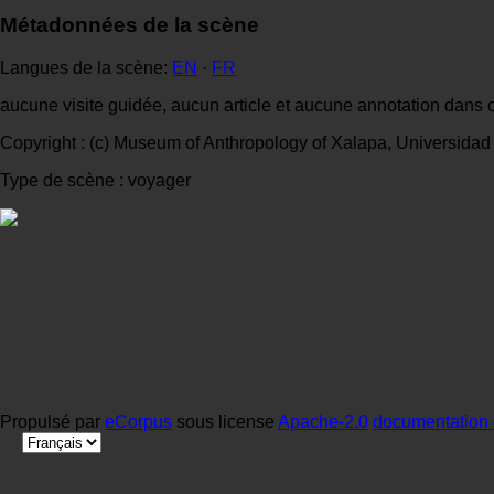
Métadonnées de la scène
Langues de la scène:
EN
·
FR
aucune visite guidée, aucun article et aucune annotation dans 
Copyright : (c) Museum of Anthropology of Xalapa, Universida
Type de scène : voyager
Propulsé par
eCorpus
sous license
Apache-2.0
documentation 