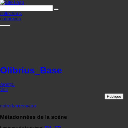
collections
connexion
Olibrius_Base
Aperçu
Voir
Publique
notredameenvaux
Métadonnées de la scène