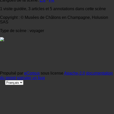
Langues de la scène:
EN
·
FR
1 visite guidée, 3 articles et 5 annotations dans cette scène
Copyright : © Musées de Châlons en Champagne, Holusion
SAS
Type de scène : voyager
Propulsé par
eCorpus
sous license
Apache-2.0
documentation
du projet
signaler un bug