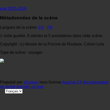
ead 2025-2026
Métadonnées de la scène
Langues de la scène:
EN
·
FR
1 visite guidée, 8 articles et 3 annotations dans cette scène
Copyright : (c) Musée de la Piscine de Roubaix, Cohon Lola
Type de scène : voyager
Propulsé par
eCorpus
sous license
Apache-2.0
documentation
du projet
signaler un bug