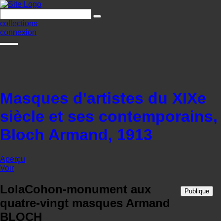
collections
connexion
Masques d'artistes du XIXe
siècle et ses contemporains,
Bloch Armand, 1913
Aperçu
Voir
LolaCohon-monument aux
Publique
quatre-vingt masques Armand
BLOCH