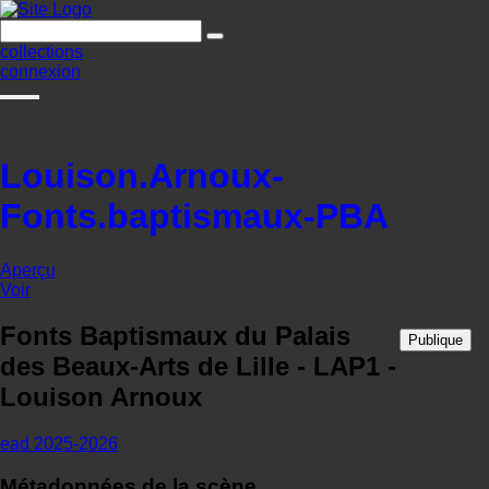
collections
connexion
Louison.Arnoux-
Fonts.baptismaux-PBA
Aperçu
Voir
Fonts Baptismaux du Palais
Publique
des Beaux-Arts de Lille - LAP1 -
Louison Arnoux
ead 2025-2026
Métadonnées de la scène