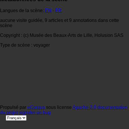
Langues de la scène:
EN
·
FR
aucune visite guidée, 9 articles et 9 annotations dans cette
scène
Copyright : (c) Musée des Beaux-Arts de Lille, Holusion SAS
Type de scène : voyager
Propulsé par
eCorpus
sous license
Apache-2.0
documentation
du projet
signaler un bug