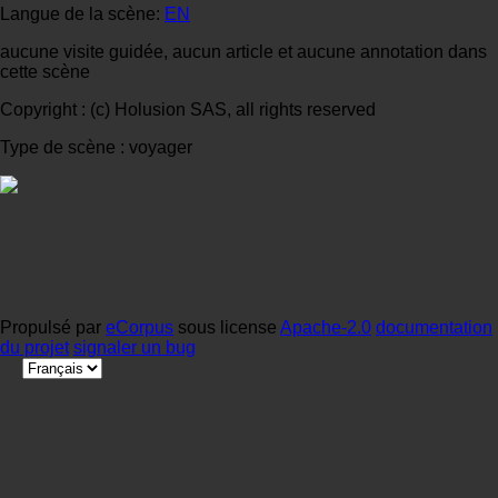
Langue de la scène:
EN
aucune visite guidée, aucun article et aucune annotation dans
cette scène
Copyright : (c) Holusion SAS, all rights reserved
Type de scène : voyager
Propulsé par
eCorpus
sous license
Apache-2.0
documentation
du projet
signaler un bug