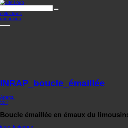
collections
connexion
INRAP_boucle_émaillée
Aperçu
Voir
Boucle émaillée en émaux du limousins 
inrap
dunkerque