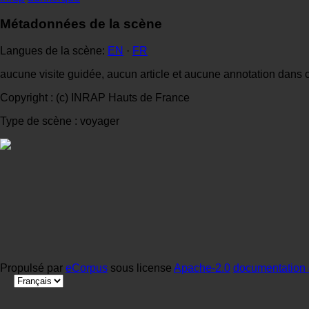
Métadonnées de la scène
Langues de la scène:
EN
·
FR
aucune visite guidée, aucun article et aucune annotation dans 
Copyright : (c) INRAP Hauts de France
Type de scène : voyager
Propulsé par
eCorpus
sous license
Apache-2.0
documentation 