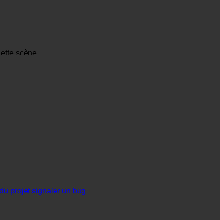
cette scène
du projet
signaler un bug