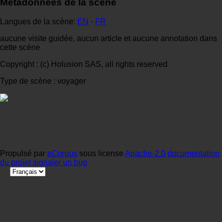
Métadonnées de la scène
Langues de la scène:
EN
·
FR
aucune visite guidée, aucun article et aucune annotation dans
cette scène
Copyright : (c) Holusion SAS, all rights reserved
Type de scène : voyager
Propulsé par
eCorpus
sous license
Apache-2.0
documentation
du projet
signaler un bug