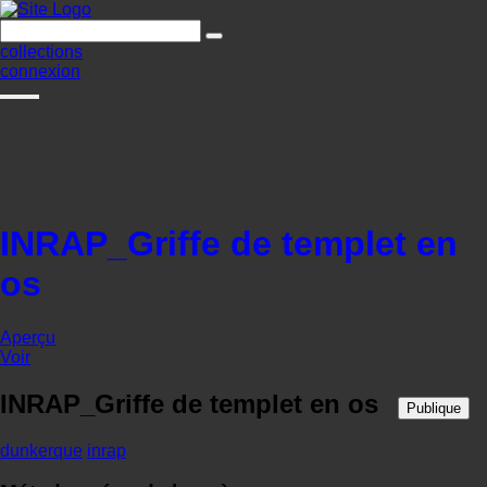
collections
connexion
INRAP_Griffe de templet en
os
Aperçu
Voir
INRAP_Griffe de templet en os
Publique
dunkerque
inrap