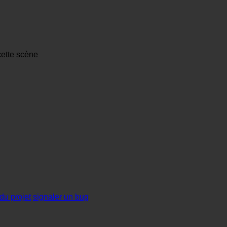
cette scène
du projet
signaler un bug