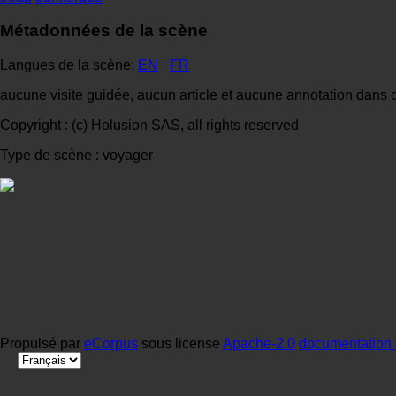
Métadonnées de la scène
Langues de la scène:
EN
·
FR
aucune visite guidée, aucun article et aucune annotation dans 
Copyright : (c) Holusion SAS, all rights reserved
Type de scène : voyager
Propulsé par
eCorpus
sous license
Apache-2.0
documentation 