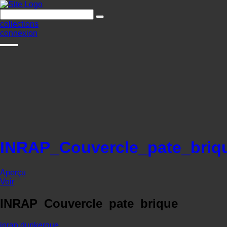
collections
connexion
INRAP_Couvercle_pate_briq
Aperçu
Voir
INRAP_Couvercle_pate_brique
inrap
dunkerque