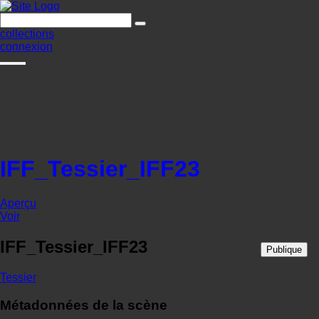
collections
connexion
IFF_Tessier_IFF23
Aperçu
Voir
IFF_Tessier_IFF23
Publique
Tessier
Métadonnées de la scène