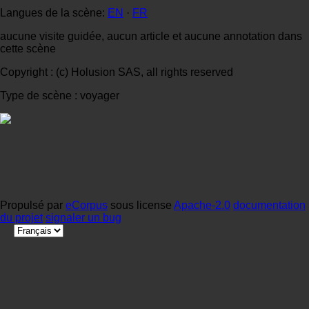
Langues de la scène:
EN
·
FR
aucune visite guidée, aucun article et aucune annotation dans
cette scène
Copyright : (c) Holusion SAS, all rights reserved
Type de scène : voyager
Propulsé par
eCorpus
sous license
Apache-2.0
documentation
du projet
signaler un bug