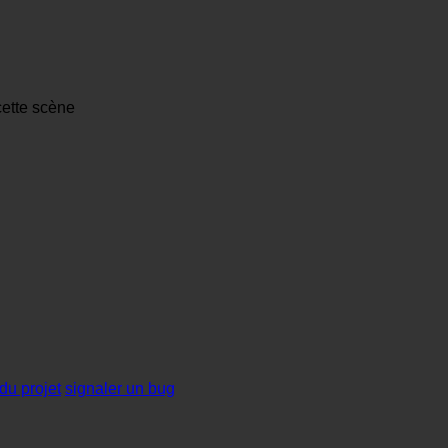
cette scène
du projet
signaler un bug