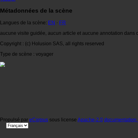
Métadonnées de la scène
Langues de la scène:
EN
·
FR
aucune visite guidée, aucun article et aucune annotation dans 
Copyright : (c) Holusion SAS, all rights reserved
Type de scène : voyager
Propulsé par
eCorpus
sous license
Apache-2.0
documentation 