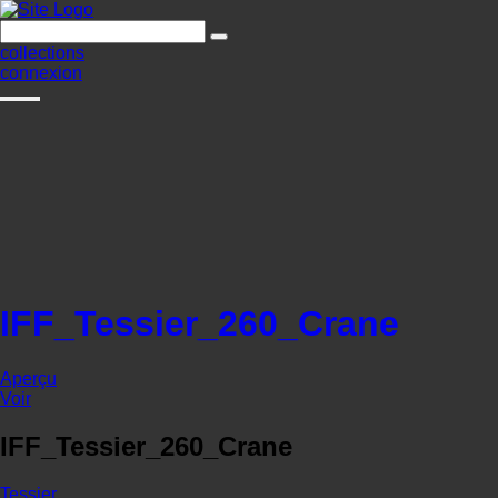
collections
connexion
IFF_Tessier_260_Crane
Aperçu
Voir
IFF_Tessier_260_Crane
Tessier