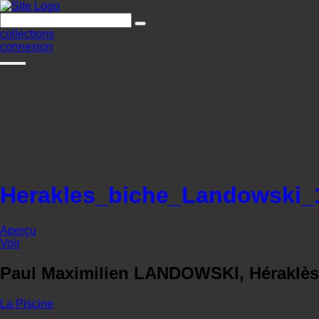
collections
connexion
Herakles_biche_Landowski_
Aperçu
Voir
Paul Maximilien LANDOWSKI, Héraklès, 
La Piscine