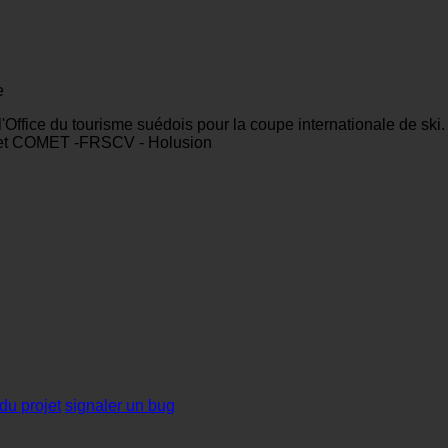
e
ce du tourisme suédois pour la coupe internationale de ski.
ojet COMET -FRSCV - Holusion
du projet
signaler un bug