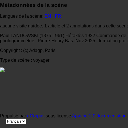
Métadonnées de la scène
Langues de la scène:
EN
·
FR
aucune visite guidée, 1 article et 2 annotations dans cette scèn
Paul LANDOWSKI (1875-1961) Héraklès 1922 Commande de l'Offi
photogrammétrie : Pierre-Henry Bas- Nov 2025 - formation pr
Copyright : (c) Adagp, Paris
Type de scène : voyager
Propulsé par
eCorpus
sous license
Apache-2.0
documentation 