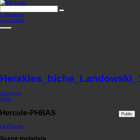
collections
connection
Herakles_biche_Landowski_
Overview
View
Hercule-PHBAS
Public
La Piscine
Scene metadata