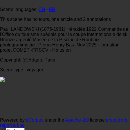
Scene languages:
EN
·
FR
This scene has no tours, one article and 2 annotations
Paul LANDOWSKI (1875-1961) Héraklès 1922 Commande de
l'Office du tourisme suédois pour la coupe internationale de ski.
Bronze argenté Musée de la Piscine de Roubaix
photogrammétrie : Pierre-Henry Bas- Nov 2025 - formation
projet COMET -FRSCV - Holusion
Copyright: (c) Adagp, Paris
Scene type : voyager
Powered by
eCorpus
under the
Apache-2.0
license
project doc
report a bug