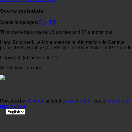
Scene metadata
Scene languages:
EN
·
FR
This scene has one tour, 5 articles and 17 annotations
Henri Bouchard, Le Monument de la réformation de Genève,
plâtre, 1904, Roubaix, La Piscine, n° d'inventaire : 2007-56-296
Copyright: (c) Inès Hennette
Scene type : voyager
Powered by
eCorpus
under the
Apache-2.0
license
project doc
report a bug