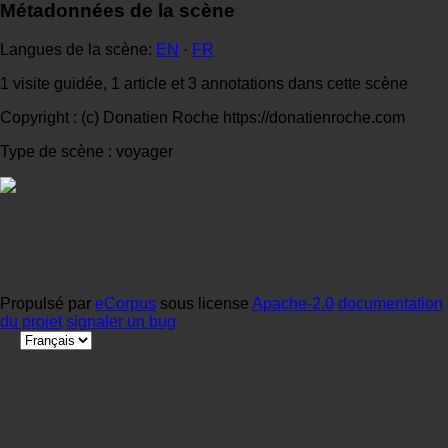
Métadonnées de la scène
Langues de la scène:
EN
·
FR
1 visite guidée, 1 article et 3 annotations dans cette scène
Copyright : (c) Donatien Roche https://donatienroche.com
Type de scène : voyager
Propulsé par
eCorpus
sous license
Apache-2.0
documentation
du projet
signaler un bug