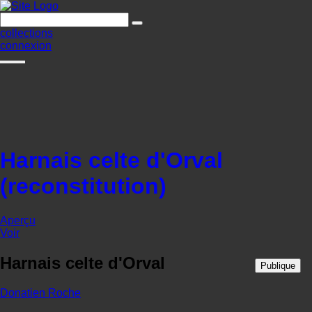
collections
connexion
Harnais celte d'Orval
(reconstitution)
Aperçu
Voir
Harnais celte d'Orval
Publique
Donatien Roche